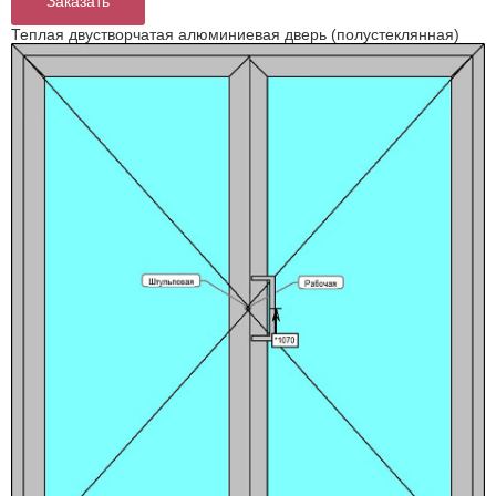
Заказать
Теплая двустворчатая алюминиевая дверь (полустеклянная)