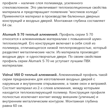
профиля – наличие слоя полиамида, усиленного
стекловолокном. Это увеличивает теплоизоляционные свойства
материала и предотвращает появление “мостиков холода”.
Применяется материал в производстве балконных дверных
конструкций и входных дверей. Монтажная глубина составляет
64 см.
Alumark S 70 теплый алюминий.
Профиль серии S 70
относится к алюминиевым материалам с повышенной шумо-
теплоизоляций. Его конструкция включает в себя слой из
полимера, отличающегося низкой теплопроводностью, который
разделяет металлические части. Из материала производят
входные двух- и одностворчатые двери. По своим свойствам
профиль серии Alumark S 70 не уступает лучшим ПВХ
материалам.
Vidnal V60 D теплый алюминий.
Алюминиевый профиль такой
серии предназначен для изготовления входных дверей с
наружным и внутренним открыванием, а также окон и витражей.
Состоит материал из 2-х слоев алюминия, между которыми
находится теплоизолирующий полимер. Конструкция профиля
полностью исключает контакт между внешним (уличным) и
внутренним металлическим контуром. Монтажная глубина
равна 60 см.