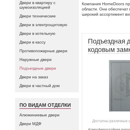
Двери в квартиру с
Компания HomeDoors пре
шумоизоляцией
области. Они обеспечат 
широкий ассортимент вх
Двери технические
Двери в электрощитовую
Двери в котельную
Подъездная д
Двери в кассу
кодовым зам
Противопожарные двери
Наружные двери
Подъездные двери
Двери на заказ
Двери в частный дом
ПО ВИДАМ ОТДЕЛКИ
Алюминиевые двери
Доступны различные 
Двери МДФ
Атмосферостойкая поро