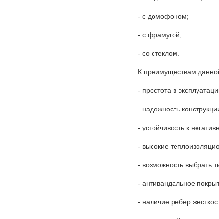
- с домофоном;
- с фрамугой;
- со стеклом.
К преимуществам данно
- простота в эксплуатаци
- надежность конструкци
- устойчивость к негати
- высокие теплоизоляци
- возможность выбрать т
- антивандальное покрыт
- наличие ребер жесткос